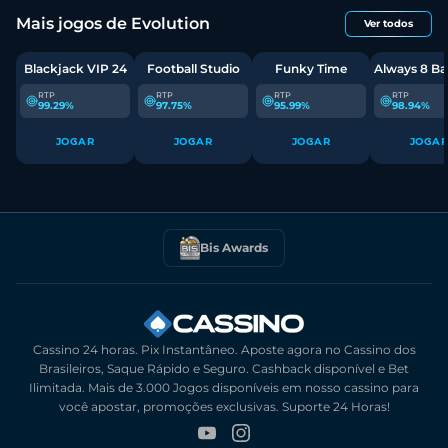
e retorno.
Mais jogos de Evolution
Ver todos
Por que jogar Ruleta Automática na Cassino.Bet.Br
Blackjack VIP 24
Football Studio
Funky Time
Always 8 Ba
Na
Cassino.Bet.Br
, você joga com total segurança,
RTP
RTP
RTP
RTP
suporte rápido e depósitos via Pix. A plataforma é
99.29%
97.75%
95.99%
98.94%
licenciada, reúne dezenas de outros títulos da
JOGAR
JOGAR
JOGAR
JOGA
Evolution e promove o jogo responsável. Aposte com
consciência!
RTP
Margem da casa
97.30%
2.70%
Bis Awards
Cassino 24 horas. Pix Instantâneo. Aposte agora no Cassino dos
Brasileiros, Saque Rápido e Seguro. Cashback disponível e Bet
Ilimitada. Mais de 3.000 Jogos disponíveis em nosso cassino para
você apostar, promoções exclusivas. Suporte 24 Horas!