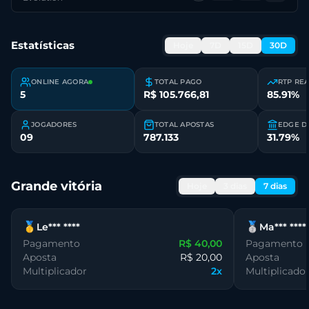
Speed Baccarat 1
é um jogo de cassino online
Estatísticas
disponível na
Cassino.Bet.Br
, desenvolvido pelo
Hoje
7D
15D
30D
provedor
Evolution
. Com uma taxa de retorno ao
jogador (RTP) média de até
98.94%
, você pode jogar
ONLINE AGORA
TOTAL PAGO
RTP RE
agora mesmo e se divertir. Jogue com
5
R$ 105.766,81
85.91%
responsabilidade!
JOGADORES
TOTAL APOSTAS
EDGE D
Como jogar Speed Baccarat 1 na Cassino.Bet.Br
09
787.133
31.79%
Para começar a jogar
Speed Baccarat 1
, basta ajustar
o valor da aposta e iniciar a rodada. O jogo é intuitivo
e indicado tanto para iniciantes quanto para jogadores
Grande vitória
Hoje
3 dias
7 dias
experientes da Evolution.
Sobre o Speed Baccarat 1
🥇
🥈
Le*** ****
Ma*** ****
O
Pagamento
Speed Baccarat 1
é desenvolvido pela
R$ 40,00
Evolution
Pagamento
e
Aposta
R$ 20,00
Aposta
opera com tecnologia RNG (Random Number
Multiplicador
2
x
Multiplicado
Generator) certificada, garantindo resultados
aleatórios e independentes em cada rodada. Com RTP
médio de
98.94%
, oferece uma boa relação entre risco