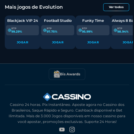
e retorno.
Mais jogos de Evolution
Ver todos
Por que jogar Speed Baccarat A na Cassino.Bet.Br
Blackjack VIP 24
Football Studio
Funky Time
Always 8 Ba
Na
Cassino.Bet.Br
, você joga com total segurança,
RTP
RTP
RTP
RTP
suporte rápido e depósitos via Pix. A plataforma é
99.29%
97.75%
95.99%
98.94%
licenciada, reúne dezenas de outros títulos da
JOGAR
JOGAR
JOGAR
JOGA
Evolution e promove o jogo responsável. Aposte com
consciência!
RTP
Margem da casa
98.94%
1.06%
Bis Awards
Cassino 24 horas. Pix Instantâneo. Aposte agora no Cassino dos
Brasileiros, Saque Rápido e Seguro. Cashback disponível e Bet
Ilimitada. Mais de 3.000 Jogos disponíveis em nosso cassino para
você apostar, promoções exclusivas. Suporte 24 Horas!