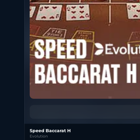
Speed Baccarat H
Evolution