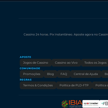
Cassino 24 horas. Pix Instantâneo. Aposte agora no Cassin
APOSTE
Jogos de Cassino
Cassino ao Vivo
Todos os Jogos
COMUNIDADE
Promoções
Blog
FAQ
Central de Ajuda
Ba
REGRAS
Termos & Condições
Política de PLD-FTP
Política