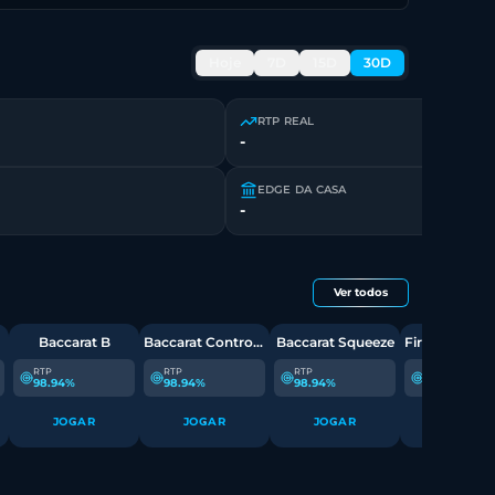
on
. Com uma taxa de retorno ao jogador (RTP)
Hoje
7D
15D
30D
RTP REAL
ndicado tanto para iniciantes quanto para jogadores
-
EDGE DA CASA
-
icada, garantindo resultados aleatórios e
Ver todos
eúne dezenas de outros títulos da Evolution e
Baccarat B
Baccarat Control Squeeze
Baccarat Squeeze
RTP
RTP
RTP
RTP
98.94%
98.94%
98.94%
98.87%
JOGAR
JOGAR
JOGAR
JOGAR