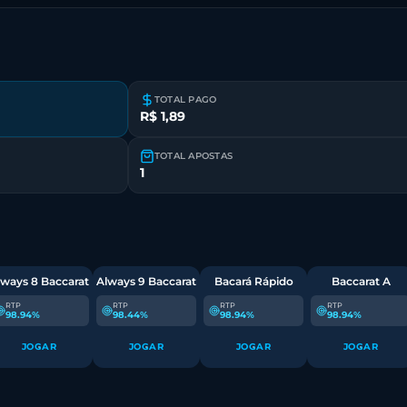
sponível na
Cassino.Bet.Br
, desenvolvido pelo provedor
Evoluti
o e se divertir. Jogue com responsabilidade!
r
TOTAL PAGO
ustar o valor da aposta e iniciar a rodada. O jogo é intuitivo e i
R$ 1,89
TOTAL APOSTAS
1
on
e opera com tecnologia RNG (Random Number Generator) certif
de
98.94%
, oferece uma boa relação entre risco e retorno.
.Br
 suporte rápido e depósitos via Pix. A plataforma é licenciada, r
lways 8 Baccarat
Always 9 Baccarat
Bacará Rápido
Baccarat A
cia!
RTP
RTP
RTP
RTP
98.94%
98.44%
98.94%
98.94%
Margem da casa
JOGAR
JOGAR
JOGAR
JOGAR
1.06%