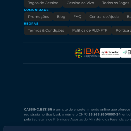
Jogos de Cassino
Cassino ao Vivo
Todos os Jogos
COMUNIDADE
Promoções
Blog
FAQ
Central de Ajuda
Ba
REGRAS
Termos & Condições
Política de PLD-FTP
Política
CASSINO.BET.BR
é um site de entretenimento online que oferece a
registrada no Brasil, sob o número CNPJ
55.933.850/0001-34
, enti
pela Secretaria de Prêmios e Apostas do Ministério da Fazenda, conf
Ver mais
Ao acessar, continuar a usar ou navegar neste site, você concorda