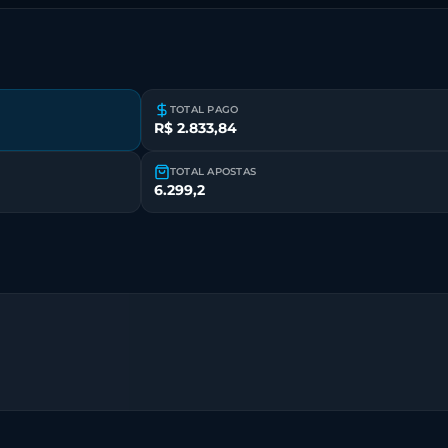
no online disponível na
Cassino.Bet.Br
, desenvolvido pelo prov
gar agora mesmo e se divertir. Jogue com responsabilidade!
ssino.Bet.Br
TOTAL PAGO
rat
, basta ajustar o valor da aposta e iniciar a rodada. O jogo é 
R$ 2.833,84
TOTAL APOSTAS
6.299,2
pela
Evolution
e opera com tecnologia RNG (Random Number Gene
 RTP médio de
98.68%
, oferece uma boa relação entre risco e ret
Cassino.Bet.Br
 suporte rápido e depósitos via Pix. A plataforma é licenciada, r
cia!
Margem da casa
1.32%