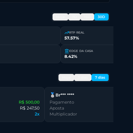
edor
Evolution
. Com uma taxa de retorno ao
Hoje
7D
15D
30D
RTP REAL
intuitivo e indicado tanto para iniciantes quanto
57.57%
EDGE DA CASA
8.42%
rator) certificada, garantindo resultados
orno.
Hoje
3 dias
7 dias
eúne dezenas de outros títulos da Evolution e
🥈
Br*** ****
R$ 500,00
Pagamento
R$ 247,50
Aposta
2
x
Multiplicador