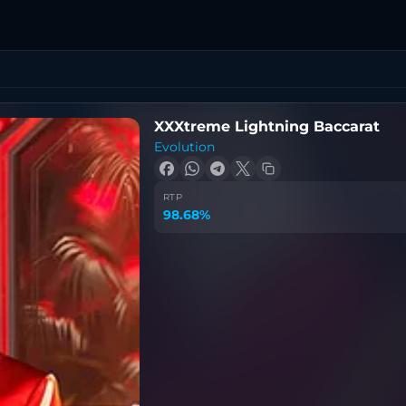
XXXtreme Lightning Baccarat
Evolution
RTP
98.68%