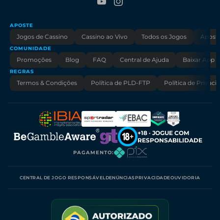
APOSTE
Jogos de Cassino
Cassino ao Vivo
Todos os Jogos
Aposta
COMUNIDADE
Promoções
Blog
FAQ
Central de Ajuda
Baixar App
REGRAS
Termos & Condições
Política de PLD-FTP
Política de Privaci
+18 · JOGUE COM
RESPONSABILIDADE
PAGAMENTO
:
CENTRAL DE JOGO RESPONSÁVEL
DENÚNCIAS
PRIVACIDADE
OUVIDORIA