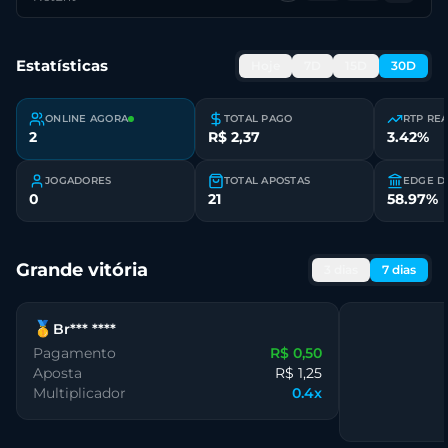
Butterfly Staxx 2
é um jogo de cassino online
Estatísticas
disponível na
Cassino.Bet.Br
, desenvolvido pelo
Hoje
7D
15D
30D
provedor
NetEnt
. Com uma taxa de retorno ao
jogador (RTP) média de até
96.35%
, você pode jogar
ONLINE AGORA
TOTAL PAGO
RTP RE
agora mesmo e se divertir. Jogue com
2
R$ 2,37
3.42%
responsabilidade!
JOGADORES
TOTAL APOSTAS
EDGE D
Como jogar Butterfly Staxx 2 na Cassino.Bet.Br
0
21
58.97%
Para começar a jogar
Butterfly Staxx 2
, basta ajustar
o valor da aposta e iniciar a rodada. O jogo é intuitivo
e indicado tanto para iniciantes quanto para jogadores
Grande vitória
3 dias
7 dias
experientes da NetEnt.
Sobre o Butterfly Staxx 2
🥇
Br*** ****
O
Pagamento
Butterfly Staxx 2
é desenvolvido pela
R$ 0,50
NetEnt
e
Aposta
R$ 1,25
opera com tecnologia RNG (Random Number
Multiplicador
0.4
x
Generator) certificada, garantindo resultados
aleatórios e independentes em cada rodada. Com RTP
médio de
96.35%
, oferece uma boa relação entre risco