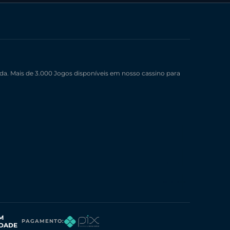
ada. Mais de 3.000 Jogos disponíveis em nosso cassino para
M
PAGAMENTO
:
IDADE