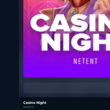
Casino Night
NetEnt