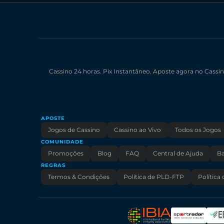
Cassino 24 horas. Pix Instantâneo. Aposte agora no Cassin
APOSTE
Jogos de Cassino
Cassino ao Vivo
Todos os Jogos
COMUNIDADE
Promoções
Blog
FAQ
Central de Ajuda
Ba
REGRAS
Termos & Condições
Política de PLD-FTP
Política