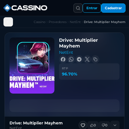
Entrar
Cadastrar
Cassino
Provedores
NetEnt
Drive: Multiplier Mayhem
Drive: Multiplier
Mayhem
NetEnt
RTP
96.70%
Drive: Multiplier Mayhem
0
0
NetEnt