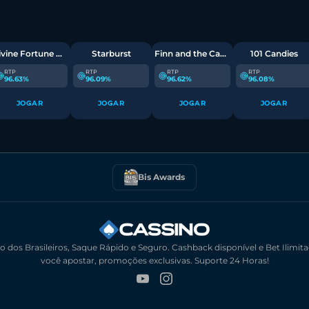
Divine Fortune Gold
Starburst
Finn and the Candy Spin
101 Candies
RTP
RTP
RTP
RTP
96.63%
96.09%
96.62%
96.08%
JOGAR
JOGAR
JOGAR
JOGAR
Bis Awards
o dos Brasileiros, Saque Rápido e Seguro. Cashback disponível e Bet Ilimit
você apostar, promoções exclusivas. Suporte 24 Horas!