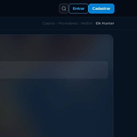
Entrar
Cadastrar
Cassino
Provedores
NetEnt
Elk Hunter