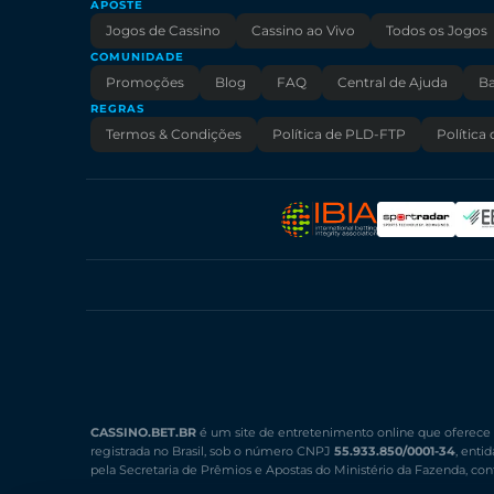
APOSTE
Jogos de Cassino
Cassino ao Vivo
Todos os Jogos
COMUNIDADE
Promoções
Blog
FAQ
Central de Ajuda
Ba
REGRAS
Termos & Condições
Política de PLD-FTP
Política
CASSINO.BET.BR
é um site de entretenimento online que oferece a
registrada no Brasil, sob o número CNPJ
55.933.850/0001-34
, enti
pela Secretaria de Prêmios e Apostas do Ministério da Fazenda, conf