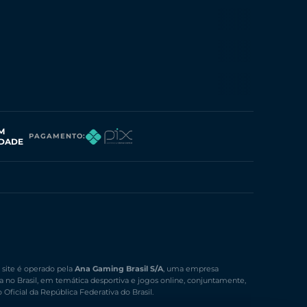
M
PAGAMENTO
:
IDADE
 site é operado pela
Ana Gaming Brasil S/A
, uma empresa
a no Brasil, em temática desportiva e jogos online, conjuntamente,
Oficial da República Federativa do Brasil.