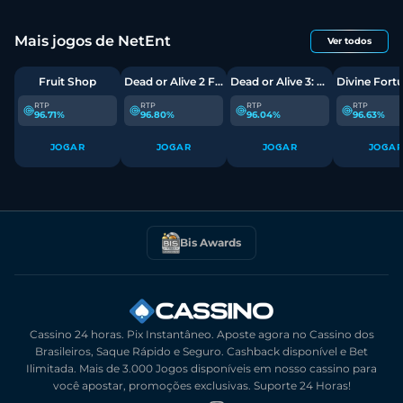
médio de
96.61%
, oferece uma boa relação entre risco
e retorno.
Mais jogos de NetEnt
Ver todos
Por que jogar Finn and the Swirly Spin na
Cassino.Bet.Br
Fruit Shop
Dead or Alive 2 Feature Buy
Dead or Alive 3: Wanted
Na
RTP
Cassino.Bet.Br
RTP
, você joga com total segurança,
RTP
RTP
96.71%
96.80%
96.04%
96.63%
suporte rápido e depósitos via Pix. A plataforma é
licenciada, reúne dezenas de outros títulos da NetEnt
JOGAR
JOGAR
JOGAR
JOGA
e promove o jogo responsável. Aposte com
consciência!
RTP
Margem da casa
Bis Awards
96.61%
3.39%
Cassino 24 horas. Pix Instantâneo. Aposte agora no Cassino dos
Brasileiros, Saque Rápido e Seguro. Cashback disponível e Bet
Ilimitada. Mais de 3.000 Jogos disponíveis em nosso cassino para
você apostar, promoções exclusivas. Suporte 24 Horas!