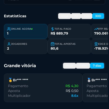
Finn and the Swirly Spin
é um jogo de cassino online
Estatísticas
disponível na
Cassino.Bet.Br
, desenvolvido pelo
Hoje
7D
15D
30D
provedor
NetEnt
. Com uma taxa de retorno ao
jogador (RTP) média de até
96.61%
, você pode jogar
ONLINE AGORA
TOTAL PAGO
RTP RE
agora mesmo e se divertir. Jogue com
1
R$ 889,79
790.06
responsabilidade!
JOGADORES
TOTAL APOSTAS
EDGE D
Como jogar Finn and the Swirly Spin na
2
80,6
-718.92%
Cassino.Bet.Br
Para começar a jogar
Finn and the Swirly Spin
, basta
ajustar o valor da aposta e iniciar a rodada. O jogo é
Grande vitória
Hoje
3 dias
7 dias
intuitivo e indicado tanto para iniciantes quanto para
jogadores experientes da NetEnt.
🥇
🥈
Br*** ****
Br*** ****
Sobre o Finn and the Swirly Spin
Pagamento
R$ 4,30
Pagamento
O
Aposta
Finn and the Swirly Spin
é desenvolvido pela
R$ 0,50
Aposta
Multiplicador
8.6
x
Multiplicado
NetEnt
e opera com tecnologia RNG (Random
Number Generator) certificada, garantindo resultados
aleatórios e independentes em cada rodada. Com RTP