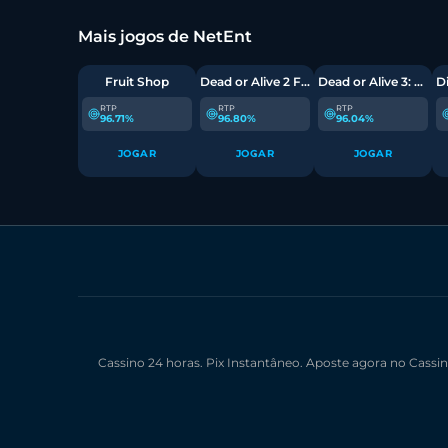
Mais jogos de NetEnt
Fruit Shop
Dead or Alive 2 Feature Buy
Dead or Alive 3: Wanted
RTP
RTP
RTP
96.71%
96.80%
96.04%
JOGAR
JOGAR
JOGAR
Cassino 24 horas. Pix Instantâneo. Aposte agora no Cassin