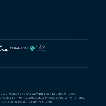
M
PAGAMENTO
:
IDADE
 site é operado pela
Ana Gaming Brasil S/A
, uma empresa
a no Brasil, em temática desportiva e jogos online, conjuntamente,
Oficial da República Federativa do Brasil.