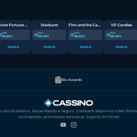
Divine Fortune Gold
Starburst
Finn and the Candy Spin
101 Candies
RTP
RTP
RTP
RTP
96.63%
96.09%
96.62%
96.08%
JOGAR
JOGAR
JOGAR
JOGAR
Bis Awards
o dos Brasileiros, Saque Rápido e Seguro. Cashback disponível e Bet Ilimit
você apostar, promoções exclusivas. Suporte 24 Horas!