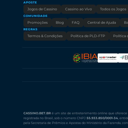
APOSTE
Jogos de Cassino
Cassino ao Vivo
Todos os Jogos
COMUNIDADE
Promoções
Blog
FAQ
Central de Ajuda
Ba
REGRAS
Termos & Condições
Política de PLD-FTP
Política
CASSINO.BET.BR
é um site de entretenimento online que oferece a
registrada no Brasil, sob o número CNPJ
55.933.850/0001-34
, enti
pela Secretaria de Prêmios e Apostas do Ministério da Fazenda, conf