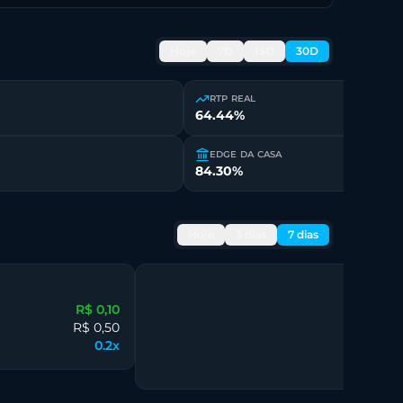
nt
. Com uma taxa de retorno ao jogador (RTP)
Hoje
7D
15D
30D
RTP REAL
e indicado tanto para iniciantes quanto para
64.44%
EDGE DA CASA
84.30%
ficada, garantindo resultados aleatórios e
Hoje
3 dias
7 dias
eúne dezenas de outros títulos da NetEnt e
R$ 0,10
R$ 0,50
0.2
x