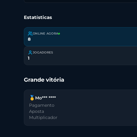
Finn's Golden Tavern
é um jogo de cassino online
Estatísticas
média de até
96.1%
, você pode jogar agora mesmo 
Como jogar Finn's Golden Tavern na Cassino.Be
ONLINE AGORA
Para começar a jogar
Finn's Golden Tavern
, bast
8
jogadores experientes da NetEnt.
JOGADORES
Sobre o Finn's Golden Tavern
1
O
Finn's Golden Tavern
é desenvolvido pela
NetE
independentes em cada rodada. Com RTP médio 
Grande vitória
Por que jogar Finn's Golden Tavern na Cassino.
Na
Cassino.Bet.Br
, você joga com total segurança,
🥇
Mo*** ****
promove o jogo responsável. Aposte com consciên
Pagamento
Aposta
RTP
Multiplicador
96.1%