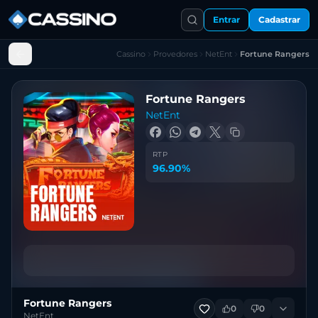
Entrar
Cadastrar
Cassino
Provedores
NetEnt
Fortune Rangers
Fortune Rangers
NetEnt
RTP
96.90%
Fortune Rangers
0
0
NetEnt