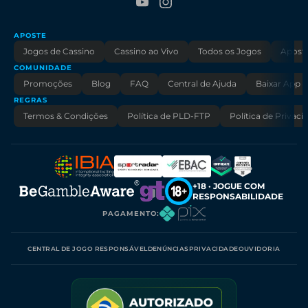
APOSTE
Jogos de Cassino
Cassino ao Vivo
Todos os Jogos
Aposta
COMUNIDADE
Promoções
Blog
FAQ
Central de Ajuda
Baixar App
REGRAS
Termos & Condições
Política de PLD-FTP
Política de Privaci
+18 · JOGUE COM
RESPONSABILIDADE
PAGAMENTO
:
CENTRAL DE JOGO RESPONSÁVEL
DENÚNCIAS
PRIVACIDADE
OUVIDORIA