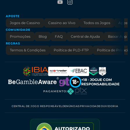
APOSTE
Jogos de Cassino
Cassino ao Vivo
Todos os Jogos
Aposta
COMUNIDADE
Promoções
Blog
FAQ
Central de Ajuda
Baixar App
REGRAS
Termos & Condições
Política de PLD-FTP
Política de Privaci
+18 · JOGUE COM
RESPONSABILIDADE
PAGAMENTO
:
CENTRAL DE JOGO RESPONSÁVEL
DENÚNCIAS
PRIVACIDADE
OUVIDORIA