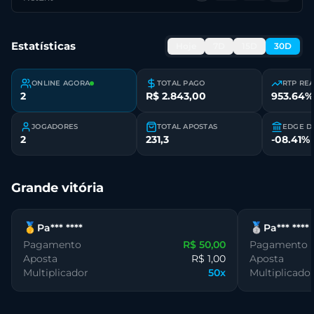
Grand Spinn
é um jogo de cassino online disponível
Estatísticas
na
Cassino.Bet.Br
, desenvolvido pelo provedor
Hoje
7D
15D
30D
NetEnt
. Com uma taxa de retorno ao jogador (RTP)
média de até
96.19%
, você pode jogar agora mesmo e
ONLINE AGORA
TOTAL PAGO
RTP RE
se divertir. Jogue com responsabilidade!
2
R$ 2.843,00
953.64%
Como jogar Grand Spinn na Cassino.Bet.Br
JOGADORES
TOTAL APOSTAS
EDGE D
2
Para começar a jogar
Grand Spinn
231,3
, basta ajustar o
-08.41%
valor da aposta e iniciar a rodada. O jogo é intuitivo e
indicado tanto para iniciantes quanto para jogadores
experientes da NetEnt.
Grande vitória
Sobre o Grand Spinn
🥇
🥈
Pa*** ****
Pa*** ****
O
Grand Spinn
é desenvolvido pela
NetEnt
e opera
Pagamento
R$ 50,00
Pagamento
com tecnologia RNG (Random Number Generator)
Aposta
R$ 1,00
Aposta
certificada, garantindo resultados aleatórios e
Multiplicador
50
x
Multiplicado
independentes em cada rodada. Com RTP médio de
96.19%
, oferece uma boa relação entre risco e retorno.