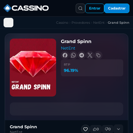
Entrar
Cadastrar
Cassino
Provedores
NetEnt
Grand Spinn
Grand Spinn
NetEnt
RTP
96.19%
Grand Spinn
0
0
NetEnt