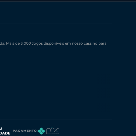
ada. Mais de 3.000 Jogos disponíveis em nosso cassino para
M
PAGAMENTO
:
IDADE