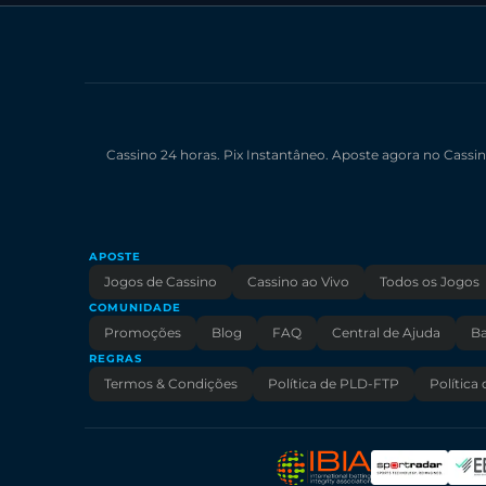
Cassino 24 horas. Pix Instantâneo. Aposte agora no Cassin
APOSTE
Jogos de Cassino
Cassino ao Vivo
Todos os Jogos
COMUNIDADE
Promoções
Blog
FAQ
Central de Ajuda
Ba
REGRAS
Termos & Condições
Política de PLD-FTP
Política