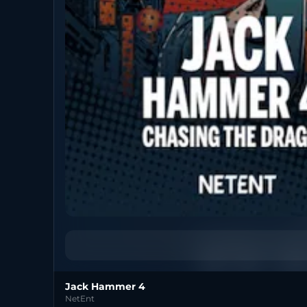
Jack Hammer 4
NetEnt