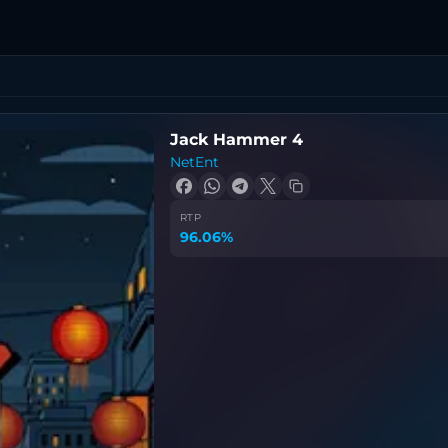
Jack Hammer 4
NetEnt
RTP
96.06%