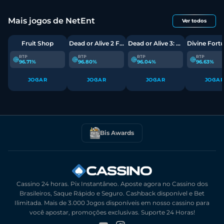
Por que jogar Lost Relics na Cassino.Bet.Br
Na
Cassino.Bet.Br
, você joga com total segurança,
Mais jogos de NetEnt
Ver todos
suporte rápido e depósitos via Pix. A plataforma é
licenciada, reúne dezenas de outros títulos da NetEnt
Fruit Shop
Dead or Alive 2 Feature Buy
Dead or Alive 3: Wanted
e promove o jogo responsável. Aposte com
RTP
RTP
RTP
RTP
consciência!
96.71%
96.80%
96.04%
96.63%
JOGAR
JOGAR
JOGAR
JOGA
RTP
Margem da casa
96.30%
3.70%
Bis Awards
Cassino 24 horas. Pix Instantâneo. Aposte agora no Cassino dos
Brasileiros, Saque Rápido e Seguro. Cashback disponível e Bet
Ilimitada. Mais de 3.000 Jogos disponíveis em nosso cassino para
você apostar, promoções exclusivas. Suporte 24 Horas!