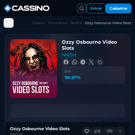
Entrar
Cadastrar
Cassino
Provedores
NetEnt
Ozzy Osbourne Video Slots
Ozzy Osbourne Video
Slots
NetEnt
RTP
96.67%
Ozzy Osbourne Video Slots
0
0
NetEnt