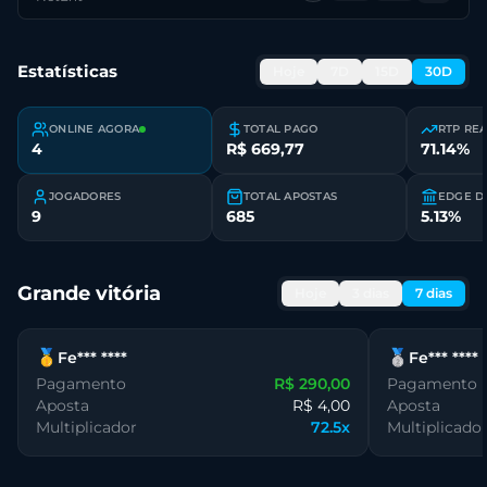
Ozzy Osbourne Video Slots
é um jogo de cassino
Estatísticas
online disponível na
Cassino.Bet.Br
Hoje
, desenvolvido pelo
7D
15D
30D
provedor
NetEnt
. Com uma taxa de retorno ao
jogador (RTP) média de até
96.67%
, você pode jogar
ONLINE AGORA
TOTAL PAGO
RTP RE
agora mesmo e se divertir. Jogue com
4
R$ 669,77
71.14%
responsabilidade!
JOGADORES
TOTAL APOSTAS
EDGE D
Como jogar Ozzy Osbourne Video Slots na
9
685
5.13%
Cassino.Bet.Br
Para começar a jogar
Ozzy Osbourne Video Slots
,
basta ajustar o valor da aposta e iniciar a rodada. O
Grande vitória
Hoje
3 dias
7 dias
jogo é intuitivo e indicado tanto para iniciantes
quanto para jogadores experientes da NetEnt.
🥇
🥈
Fe*** ****
Fe*** ****
Sobre o Ozzy Osbourne Video Slots
Pagamento
R$ 290,00
Pagamento
O
Aposta
Ozzy Osbourne Video Slots
é desenvolvido pela
R$ 4,00
Aposta
Multiplicador
72.5
x
Multiplicado
NetEnt
e opera com tecnologia RNG (Random
Number Generator) certificada, garantindo resultados
aleatórios e independentes em cada rodada. Com RTP