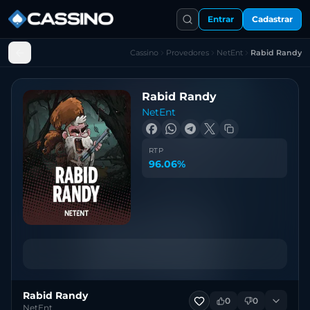
Entrar
Cadastrar
Cassino
Provedores
NetEnt
Rabid Randy
Rabid Randy
NetEnt
RTP
96.06%
Rabid Randy
0
0
NetEnt