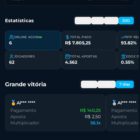
Rabid Randy
é um jogo de cassino online disponível
Estatísticas
na
Cassino.Bet.Br
, desenvolvido pelo provedor
Hoje
7D
15D
30D
NetEnt
. Com uma taxa de retorno ao jogador (RTP)
média de até
96.06%
, você pode jogar agora mesmo e
ONLINE AGORA
TOTAL PAGO
RTP RE
se divertir. Jogue com responsabilidade!
6
R$ 7.805,25
93.82%
Como jogar Rabid Randy na Cassino.Bet.Br
JOGADORES
TOTAL APOSTAS
EDGE D
62
Para começar a jogar
Rabid Randy
4.562
, basta ajustar o
0.55%
valor da aposta e iniciar a rodada. O jogo é intuitivo e
indicado tanto para iniciantes quanto para jogadores
experientes da NetEnt.
Grande vitória
Hoje
3 dias
7 dias
Sobre o Rabid Randy
🥇
🥈
Al*** ****
Al*** ****
O
Rabid Randy
é desenvolvido pela
NetEnt
e opera
com tecnologia RNG (Random Number Generator)
Pagamento
R$ 140,25
Pagamento
Aposta
R$ 2,50
Aposta
certificada, garantindo resultados aleatórios e
Multiplicador
56.1
x
Multiplicado
independentes em cada rodada. Com RTP médio de
96.06%
, oferece uma boa relação entre risco e retorno.