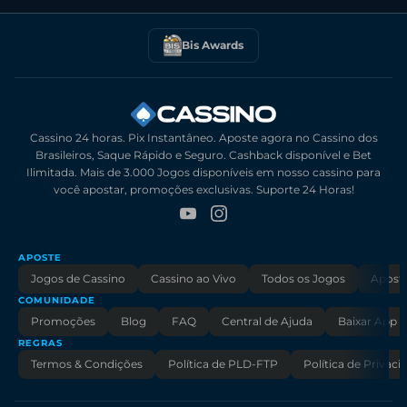
Por que jogar Reel Rush na Cassino.Bet.Br
Na
Cassino.Bet.Br
, você joga com total segurança,
Bis Awards
suporte rápido e depósitos via Pix. A plataforma é
licenciada, reúne dezenas de outros títulos da NetEnt
e promove o jogo responsável. Aposte com
consciência!
Cassino 24 horas. Pix Instantâneo. Aposte agora no Cassino dos
Brasileiros, Saque Rápido e Seguro. Cashback disponível e Bet
RTP
Margem da casa
Ilimitada. Mais de 3.000 Jogos disponíveis em nosso cassino para
95.05%
4.95%
você apostar, promoções exclusivas. Suporte 24 Horas!
APOSTE
Jogos de Cassino
Cassino ao Vivo
Todos os Jogos
Aposta
COMUNIDADE
Promoções
Blog
FAQ
Central de Ajuda
Baixar App
REGRAS
Termos & Condições
Política de PLD-FTP
Política de Privaci