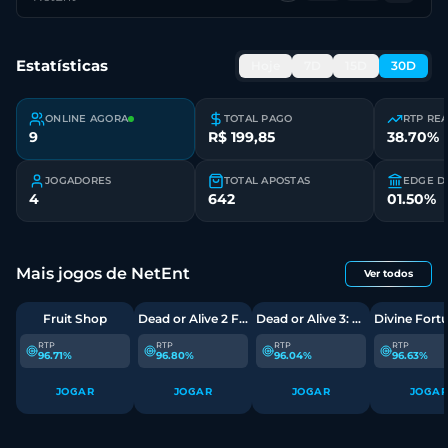
Reel Rush
é um jogo de cassino online disponível na
Estatísticas
Cassino.Bet.Br
, desenvolvido pelo provedor
Hoje
7D
NetEnt
15D
30D
.
Com uma taxa de retorno ao jogador (RTP) média de
até
95.05%
, você pode jogar agora mesmo e se
ONLINE AGORA
TOTAL PAGO
RTP RE
divertir. Jogue com responsabilidade!
9
R$ 199,85
38.70%
Como jogar Reel Rush na Cassino.Bet.Br
JOGADORES
TOTAL APOSTAS
EDGE D
4
Para começar a jogar
Reel Rush
642
, basta ajustar o valor
01.50%
da aposta e iniciar a rodada. O jogo é intuitivo e
indicado tanto para iniciantes quanto para jogadores
experientes da NetEnt.
Mais jogos de NetEnt
Ver todos
Sobre o Reel Rush
Fruit Shop
Dead or Alive 2 Feature Buy
Dead or Alive 3: Wanted
O
Reel Rush
é desenvolvido pela
NetEnt
e opera com
RTP
RTP
RTP
RTP
tecnologia RNG (Random Number Generator)
96.71%
96.80%
96.04%
96.63%
certificada, garantindo resultados aleatórios e
JOGAR
JOGAR
JOGAR
JOGA
independentes em cada rodada. Com RTP médio de
95.05%
, oferece uma boa relação entre risco e retorno.