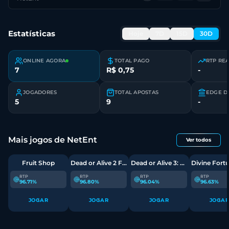
Reel Rush 2
é um jogo de cassino online disponível na
Estatísticas
Cassino.Bet.Br
, desenvolvido pelo provedor
Hoje
7D
NetEnt
15D
30D
.
Com uma taxa de retorno ao jogador (RTP) média de
até
96.58%
, você pode jogar agora mesmo e se
ONLINE AGORA
TOTAL PAGO
RTP RE
divertir. Jogue com responsabilidade!
7
R$ 0,75
-
Como jogar Reel Rush 2 na Cassino.Bet.Br
JOGADORES
TOTAL APOSTAS
EDGE D
5
Para começar a jogar
Reel Rush 2
9
, basta ajustar o
-
valor da aposta e iniciar a rodada. O jogo é intuitivo e
indicado tanto para iniciantes quanto para jogadores
experientes da NetEnt.
Mais jogos de NetEnt
Ver todos
Sobre o Reel Rush 2
Fruit Shop
Dead or Alive 2 Feature Buy
Dead or Alive 3: Wanted
O
Reel Rush 2
é desenvolvido pela
NetEnt
e opera
RTP
RTP
RTP
RTP
com tecnologia RNG (Random Number Generator)
96.71%
96.80%
96.04%
96.63%
certificada, garantindo resultados aleatórios e
JOGAR
JOGAR
JOGAR
JOGA
independentes em cada rodada. Com RTP médio de
96.58%
, oferece uma boa relação entre risco e retorno.