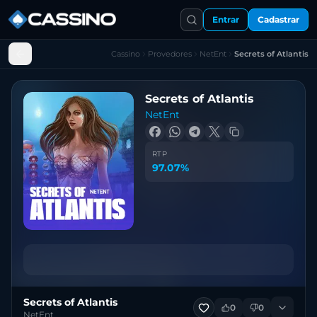
Entrar
Cadastrar
Cassino
Provedores
NetEnt
Secrets of Atlantis
Secrets of Atlantis
NetEnt
RTP
97.07%
Secrets of Atlantis
0
0
NetEnt