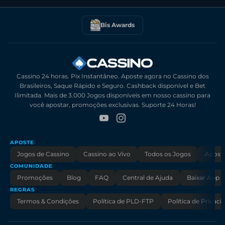
e retorno.
Bis Awards
Por que jogar Secrets of Atlantis na Cassino.Bet.Br
Na
Cassino.Bet.Br
, você joga com total segurança,
suporte rápido e depósitos via Pix. A plataforma é
licenciada, reúne dezenas de outros títulos da NetEnt
e promove o jogo responsável. Aposte com
Cassino 24 horas. Pix Instantâneo. Aposte agora no Cassino dos
consciência!
Brasileiros, Saque Rápido e Seguro. Cashback disponível e Bet
Ilimitada. Mais de 3.000 Jogos disponíveis em nosso cassino para
você apostar, promoções exclusivas. Suporte 24 Horas!
RTP
Margem da casa
97.07%
2.93%
APOSTE
Jogos de Cassino
Cassino ao Vivo
Todos os Jogos
Aposta
COMUNIDADE
Promoções
Blog
FAQ
Central de Ajuda
Baixar App
REGRAS
Termos & Condições
Política de PLD-FTP
Política de Privaci