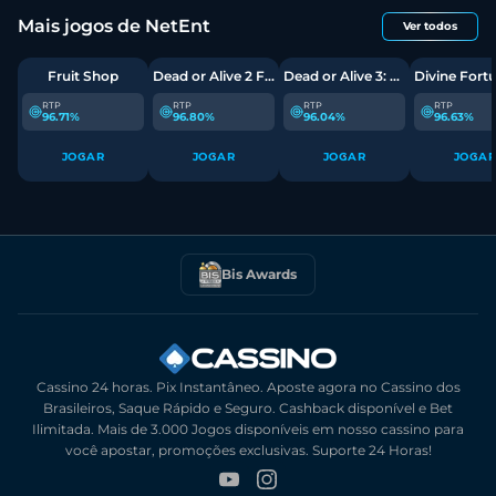
e retorno.
Mais jogos de NetEnt
Ver todos
Por que jogar Starburst XXXtreme na
Fruit Shop
Dead or Alive 2 Feature Buy
Dead or Alive 3: Wanted
Cassino.Bet.Br
RTP
RTP
RTP
RTP
Na
Cassino.Bet.Br
, você joga com total segurança,
96.71%
96.80%
96.04%
96.63%
suporte rápido e depósitos via Pix. A plataforma é
JOGAR
JOGAR
JOGAR
JOGA
licenciada, reúne dezenas de outros títulos da NetEnt
e promove o jogo responsável. Aposte com
consciência!
RTP
Margem da casa
Bis Awards
96.26%
3.74%
Cassino 24 horas. Pix Instantâneo. Aposte agora no Cassino dos
Brasileiros, Saque Rápido e Seguro. Cashback disponível e Bet
Ilimitada. Mais de 3.000 Jogos disponíveis em nosso cassino para
você apostar, promoções exclusivas. Suporte 24 Horas!