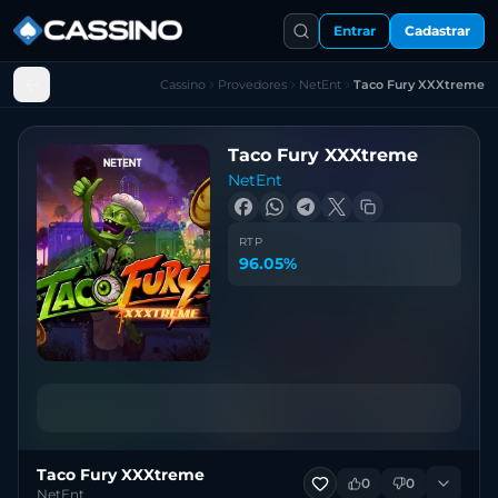
Entrar
Cadastrar
Cassino
Provedores
NetEnt
Taco Fury XXXtreme
Taco Fury XXXtreme
NetEnt
RTP
96.05%
Taco Fury XXXtreme
0
0
NetEnt