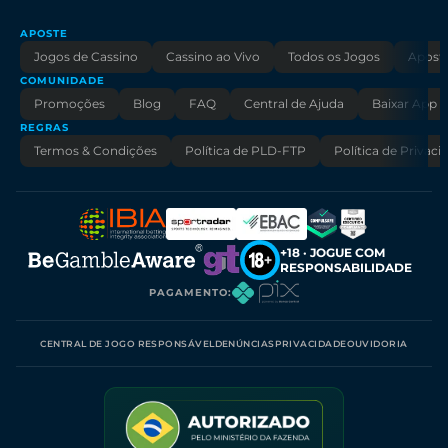
APOSTE
Jogos de Cassino
Cassino ao Vivo
Todos os Jogos
Aposta
COMUNIDADE
Promoções
Blog
FAQ
Central de Ajuda
Baixar App
REGRAS
Termos & Condições
Política de PLD-FTP
Política de Privaci
+18 · JOGUE COM
RESPONSABILIDADE
PAGAMENTO
:
CENTRAL DE JOGO RESPONSÁVEL
DENÚNCIAS
PRIVACIDADE
OUVIDORIA