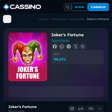
Entrar
Cadastrar
Cassino
Provedores
Sportradar
Joker's Fortune
Joker's Fortune
Sportradar
RTP
96.01%
Joker's Fortune
0
0
Sportradar