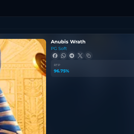
Anubis Wrath
PG Soft
RTP
96.75%