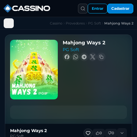
Entrar
Cadastrar
Cassino
Provedores
PG Soft
Mahjong Ways 2
Mahjong Ways 2
PG Soft
Mahjong Ways 2
0
0
PG Soft