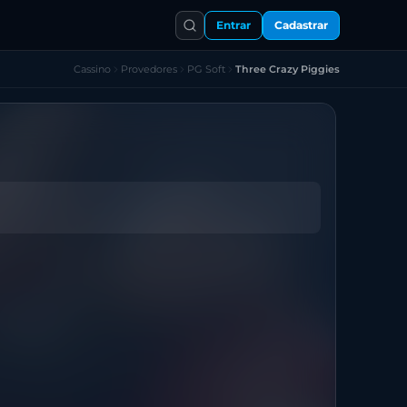
Entrar
Cadastrar
Cassino
Provedores
PG Soft
Three Crazy Piggies