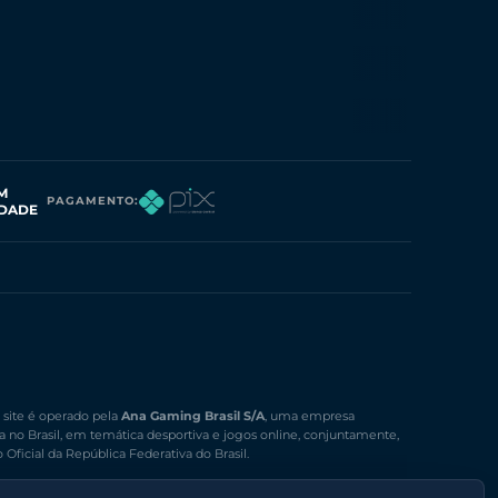
M
PAGAMENTO
:
IDADE
 site é operado pela
Ana Gaming Brasil S/A
, uma empresa
a no Brasil, em temática desportiva e jogos online, conjuntamente,
Oficial da República Federativa do Brasil.
 ao usar nosso site. Utilizamos cookies apenas para melhorar a sua