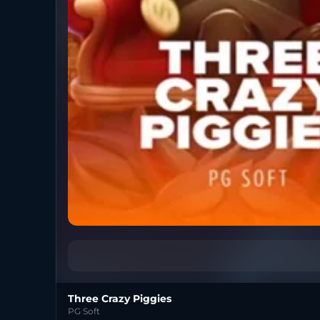
Three Crazy Piggies
PG Soft