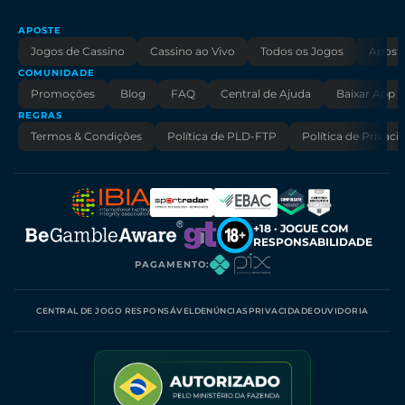
APOSTE
Jogos de Cassino
Cassino ao Vivo
Todos os Jogos
Aposta
COMUNIDADE
Promoções
Blog
FAQ
Central de Ajuda
Baixar App
REGRAS
Termos & Condições
Política de PLD-FTP
Política de Privaci
+18 · JOGUE COM
RESPONSABILIDADE
PAGAMENTO
:
CENTRAL DE JOGO RESPONSÁVEL
DENÚNCIAS
PRIVACIDADE
OUVIDORIA