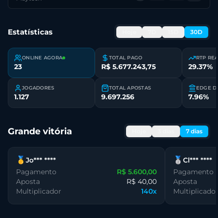
Adventures Beyond Wonderland Live
é um jogo de
Estatísticas
cassino online disponível na
Cassino.Bet.Br
Hoje
7D
,
15D
30D
desenvolvido pelo provedor
Playtech
. Com uma taxa
de retorno ao jogador (RTP) média de até
99.46%
,
ONLINE AGORA
TOTAL PAGO
RTP RE
você pode jogar agora mesmo e se divertir. Jogue
23
R$ 5.677.243,75
29.37%
com responsabilidade!
JOGADORES
TOTAL APOSTAS
EDGE D
Como jogar Adventures Beyond Wonderland Live
1.127
9.697.256
7.96%
na Cassino.Bet.Br
Para começar a jogar
Adventures Beyond
Wonderland Live
, basta ajustar o valor da aposta e
Grande vitória
Hoje
3 dias
7 dias
iniciar a rodada. O jogo é intuitivo e indicado tanto
para iniciantes quanto para jogadores experientes da
🥇
🥈
Playtech.
Jo*** ****
Cl*** ****
Pagamento
R$ 5.600,00
Pagamento
Sobre o Adventures Beyond Wonderland Live
Aposta
R$ 40,00
Aposta
Multiplicador
140
x
Multiplicado
O
Adventures Beyond Wonderland Live
é
desenvolvido pela
Playtech
e opera com tecnologia
RNG (Random Number Generator) certificada,