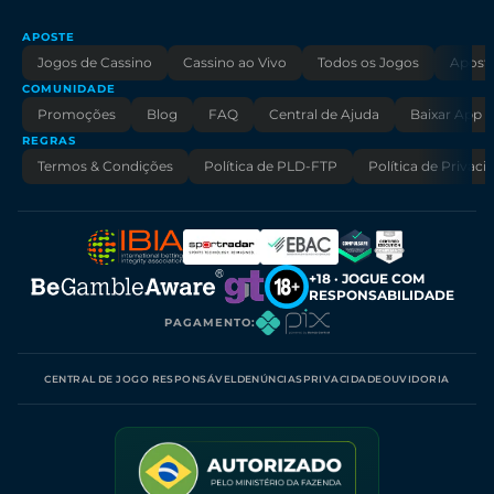
APOSTE
Jogos de Cassino
Cassino ao Vivo
Todos os Jogos
Aposta
COMUNIDADE
Promoções
Blog
FAQ
Central de Ajuda
Baixar App
REGRAS
Termos & Condições
Política de PLD-FTP
Política de Privaci
+18 · JOGUE COM
RESPONSABILIDADE
PAGAMENTO
:
CENTRAL DE JOGO RESPONSÁVEL
DENÚNCIAS
PRIVACIDADE
OUVIDORIA