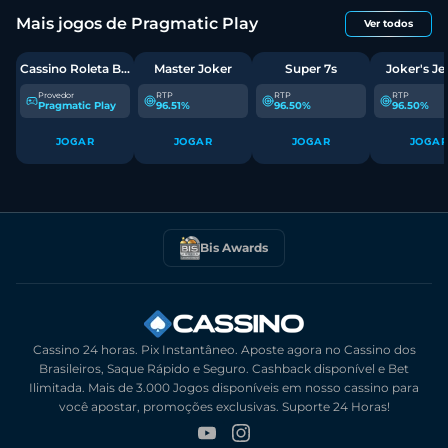
e retorno.
Mais jogos de Pragmatic Play
Ver todos
Por que jogar Diamond Strike na Cassino.Bet.Br
Cassino Roleta Brasileira
Master Joker
Super 7s
Joker's Je
Na
Cassino.Bet.Br
, você joga com total segurança,
Provedor
RTP
RTP
RTP
suporte rápido e depósitos via Pix. A plataforma é
Pragmatic Play
96.51%
96.50%
96.50%
licenciada, reúne dezenas de outros títulos da
JOGAR
JOGAR
JOGAR
JOGA
Pragmatic Play e promove o jogo responsável. Aposte
com consciência!
RTP
Margem da casa
96.96%
3.04%
Bis Awards
Cassino 24 horas. Pix Instantâneo. Aposte agora no Cassino dos
Brasileiros, Saque Rápido e Seguro. Cashback disponível e Bet
Ilimitada. Mais de 3.000 Jogos disponíveis em nosso cassino para
você apostar, promoções exclusivas. Suporte 24 Horas!