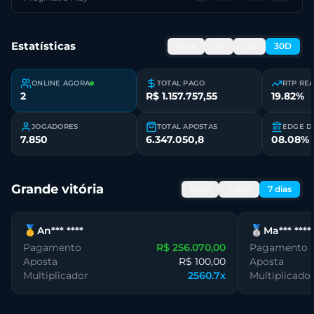
Fruit Party
é um slot vibrante da
Pragmatic Play
com
Estatísticas
grade de 7x7 e sistema de pagamento por clusters.
Hoje
7D
15D
30D
Sem linhas fixas, o jogo recompensa grupos de
símbolos adjacentes iguais, com o recurso Tumble
ONLINE AGORA
TOTAL PAGO
RTP RE
removendo símbolos vencedores e abrindo espaço
2
R$ 1.157.757,55
19.82%
para novas combinações a cada rodada.
JOGADORES
TOTAL APOSTAS
EDGE D
Como jogar Fruit Party na Cassino.Bet.Br
7.850
6.347.050,8
08.08%
Para começar a jogar
Fruit Party
, basta ajustar o valor
da aposta e iniciar a rodada. O jogo é intuitivo e
indicado tanto para iniciantes quanto para jogadores
Grande vitória
Hoje
3 dias
7 dias
experientes da Pragmatic Play.
Sobre o Fruit Party
🥇
🥈
An*** ****
Ma*** ****
O
Pagamento
Fruit Party
é desenvolvido pela
R$ 256.070,00
Pragmatic Play
Pagamento
e
Aposta
R$ 100,00
Aposta
opera com tecnologia RNG (Random Number
Multiplicador
2560.7
x
Multiplicado
Generator) certificada, garantindo resultados
aleatórios e independentes em cada rodada. Com RTP
médio de
96.47%
, oferece uma boa relação entre risco