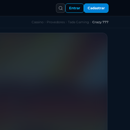
Entrar
Cadastrar
Cassino
Provedores
Tada Gaming
Crazy 777