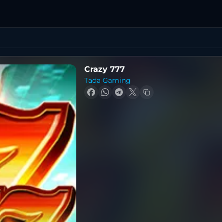
Crazy 777
Tada Gaming