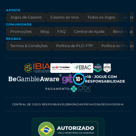
APOSTE
Jogos de Cassino
Cassino ao Vivo
Todos os Jogos
Aposta
COMUNIDADE
Promoções
Blog
FAQ
Central de Ajuda
Baixar App
REGRAS
Termos & Condições
Política de PLD-FTP
Política de Privaci
+18 · JOGUE COM
RESPONSABILIDADE
PAGAMENTO
:
CENTRAL DE JOGO RESPONSÁVEL
DENÚNCIAS
PRIVACIDADE
OUVIDORIA