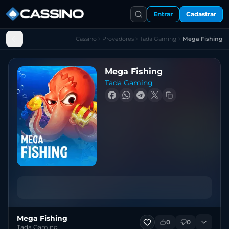
Entrar
Cadastrar
Cassino
Provedores
Tada Gaming
Mega Fishing
Mega Fishing
Tada Gaming
Mega Fishing
0
0
Tada Gaming