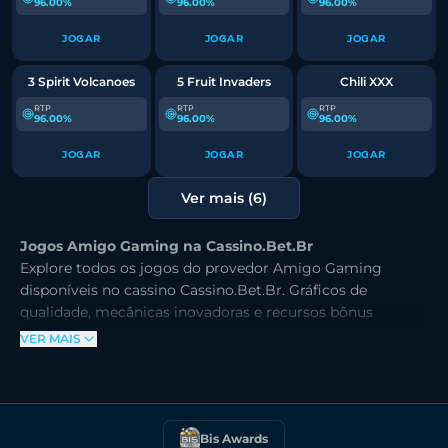
96.00%
96.00%
96.00%
JOGAR
JOGAR
JOGAR
3 Spirit Volcanoes
5 Fruit Invaders
Chili XXX
RTP
RTP
RTP
96.00%
96.00%
96.00%
JOGAR
JOGAR
JOGAR
Ver mais
(
6
)
Jogos Amigo Gaming na Cassino.Bet.Br
Explore todos os jogos do provedor Amigo Gaming
disponíveis no cassino Cassino.Bet.Br. Gráficos de
qualidade, mecânicas inovadoras e recursos bônus
envolventes.
VER MAIS
Desde os clássicos até os lançamentos mais recentes —
tudo otimizado para celular e desktop. Descubra por que
o Amigo Gaming é um dos favoritos dos jogadores
brasileiros!
Bis Awards