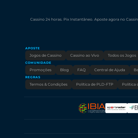
Cassino 24 horas. Pix Instantâneo. Aposte agora no Cassin
APOSTE
Jogos de Cassino
Cassino ao Vivo
Todos os Jogos
COMUNIDADE
Promoções
Blog
FAQ
Central de Ajuda
Ba
REGRAS
Termos & Condições
Política de PLD-FTP
Política