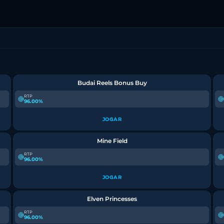
Budai Reels Bonus Buy
io
Jogos Mais Jogados
Compre Rodadas
Megaways
RTP
96.00%
JOGAR
Mine Field
RTP
96.00%
JOGAR
Elven Princesses
RTP
96.00%