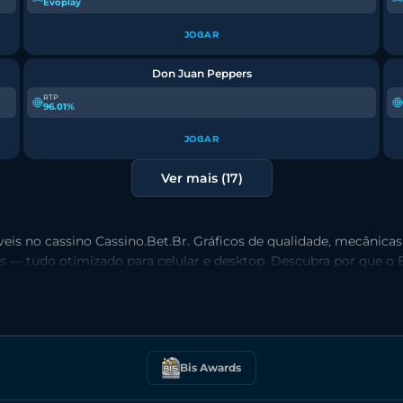
Evoplay
JOGAR
Don Juan Peppers
RTP
96.01%
JOGAR
Ver mais
(
17
)
eis no cassino Cassino.Bet.Br. Gráficos de qualidade, mecânica
 — tudo otimizado para celular e desktop. Descubra por que o E
Bis Awards