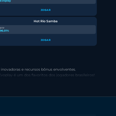
Evoplay
JOGAR
Hot Rio Samba
RTP
96.01%
JOGAR
s inovadoras e recursos bônus envolventes.
voplay é um dos favoritos dos jogadores brasileiros!