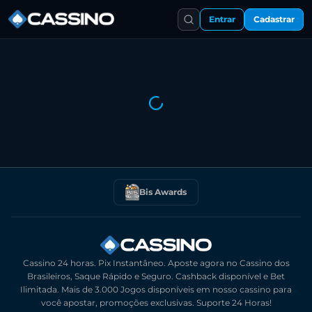
Entrar
Cadastrar
Bis Awards
Cassino 24 horas. Pix Instantâneo. Aposte agora no Cassino dos
Brasileiros, Saque Rápido e Seguro. Cashback disponível e Bet
Ilimitada. Mais de 3.000 Jogos disponíveis em nosso cassino para
você apostar, promoções exclusivas. Suporte 24 Horas!