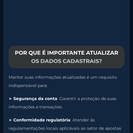
POR QUE É IMPORTANTE ATUALIZAR
OS DADOS CADASTRAIS?
Manter suas informações atualizadas é um requisito
indispensável para:
➤
Segurança da conta
: Garantir a proteção de suas
informações e transações.
➤
Conformidade regulatória
: Atender às
regulamentações locais aplicáveis ao setor de apostas