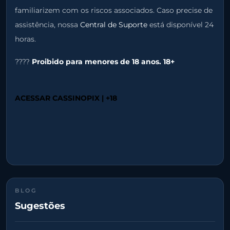
familiarizem com os riscos associados. Caso precise de
assistência, nossa
Central de Suporte
está disponível 24
horas.
????
Proibido para menores de 18 anos. 18+
ACESSAR CASSINOPIX | +18
BLOG
Sugestões