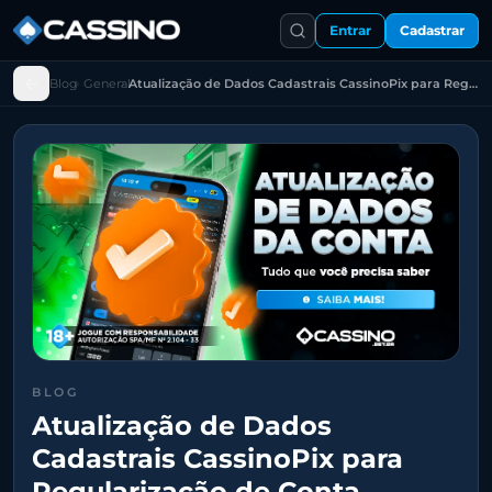
Entrar
Cadastrar
Blog
General
Atualização de Dados Cadastrais CassinoPix para Regularização de Conta
BLOG
Atualização de Dados
Cadastrais CassinoPix para
Regularização de Conta