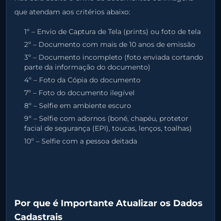
que atendam aos critérios abaixo:
1º – Envio de Captura de Tela (prints) ou foto de tela
2º – Documento com mais de 10 anos de emissão
3º – Documento incompleto (foto enviada cortando
parte da informação do documento)
4º – Foto da Cópia do documento
7º – Foto do documento ilegível
8º – Selfie em ambiente escuro
9º – Selfie com adornos (boné, chapéu, protetor
facial de segurança (EPI), toucas, lenços, toalhas)
10º – Selfie com a pessoa deitada
Por que é Importante Atualizar os Dados
Cadastrais