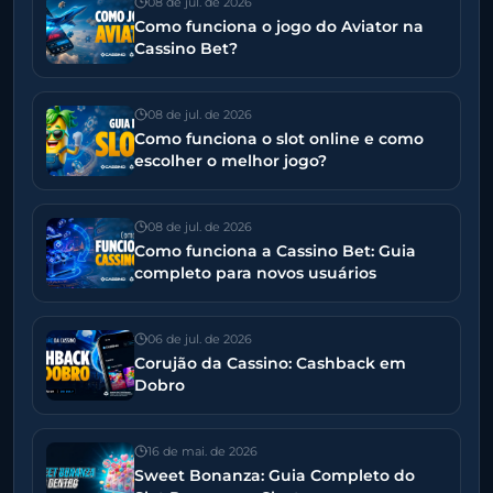
08 de jul. de 2026
Como funciona o jogo do Aviator na
Cassino Bet?
08 de jul. de 2026
Como funciona o slot online e como
escolher o melhor jogo?
08 de jul. de 2026
Como funciona a Cassino Bet: Guia
completo para novos usuários
06 de jul. de 2026
Corujão da Cassino: Cashback em
Dobro
16 de mai. de 2026
Sweet Bonanza: Guia Completo do