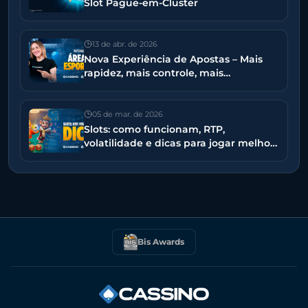
Slot Pague-em-Cluster
13 de abr. de 2026
Nova Experiência de Apostas – Mais
rapidez, mais controle, mais
performance
05 de mar. de 2026
Slots: como funcionam, RTP,
volatilidade e dicas para jogar melhor
no Cassino.bet
Bis Awards