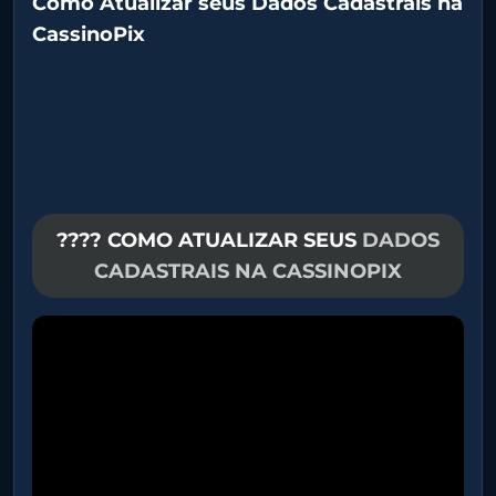
Como Atualizar seus Dados Cadastrais na
CassinoPix
???? COMO ATUALIZAR SEUS
DADOS
CADASTRAIS NA CASSINOPIX