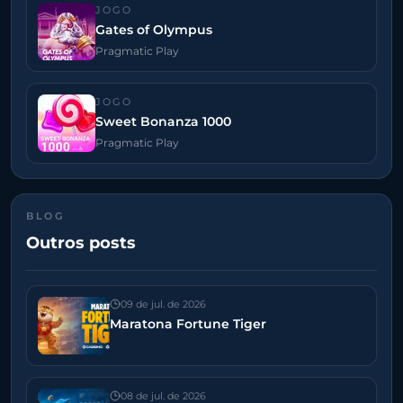
JOGO
Gates of Olympus
Pragmatic Play
JOGO
Sweet Bonanza 1000
Pragmatic Play
BLOG
Outros posts
09 de jul. de 2026
Maratona Fortune Tiger
08 de jul. de 2026