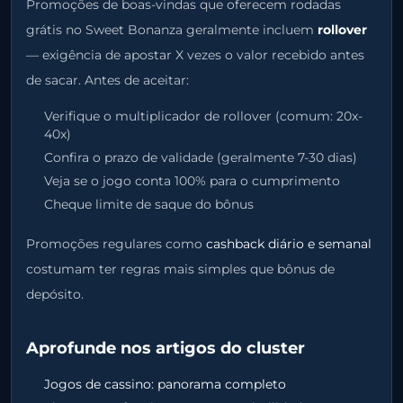
Promoções de boas-vindas que oferecem rodadas
grátis no Sweet Bonanza geralmente incluem
rollover
— exigência de apostar X vezes o valor recebido antes
de sacar. Antes de aceitar:
Verifique o multiplicador de rollover (comum: 20x-
40x)
Confira o prazo de validade (geralmente 7-30 dias)
Veja se o jogo conta 100% para o cumprimento
Cheque limite de saque do bônus
Promoções regulares como
cashback diário e semanal
costumam ter regras mais simples que bônus de
depósito.
Aprofunde nos artigos do cluster
Jogos de cassino: panorama completo