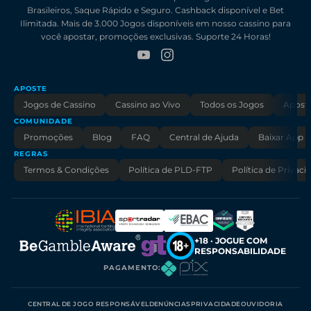
Brasileiros, Saque Rápido e Seguro. Cashback disponível e Bet
Ilimitada. Mais de 3.000 Jogos disponíveis em nosso cassino para
você apostar, promoções exclusivas. Suporte 24 Horas!
APOSTE
Jogos de Cassino
Cassino ao Vivo
Todos os Jogos
Aposta
COMUNIDADE
Promoções
Blog
FAQ
Central de Ajuda
Baixar App
REGRAS
Termos & Condições
Política de PLD-FTP
Política de Privaci
+18 · JOGUE COM
RESPONSABILIDADE
PAGAMENTO
:
CENTRAL DE JOGO RESPONSÁVEL
DENÚNCIAS
PRIVACIDADE
OUVIDORIA