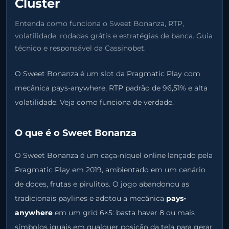
Cluster
Entenda como funciona o Sweet Bonanza, RTP,
volatilidade, rodadas grátis e estratégias de banca. Guia
técnico e responsável da Cassinobet.
O Sweet Bonanza é um slot da Pragmatic Play com
mecânica pays-anywhere, RTP padrão de 96,51% e alta
volatilidade. Veja como funciona de verdade.
O que é o Sweet Bonanza
O Sweet Bonanza é um caça-níquel online lançado pela
Pragmatic Play em 2019, ambientado em um cenário
de doces, frutas e pirulitos. O jogo abandonou as
tradicionais paylines e adotou a mecânica
pays-
anywhere
em um grid 6×5: basta haver 8 ou mais
símbolos iguais em qualquer posição da tela para gerar