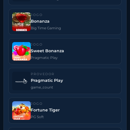
JOGO
Bonanza
Big Time Gaming
JOGO
Sweet Bonanza
Pragmatic Play
PROVEDOR
Pragmatic Play
game_count
JOGO
Fortune Tiger
PG Soft