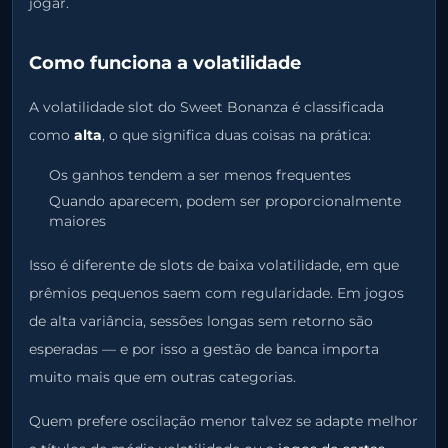
jogar.
Como funciona a volatilidade
A volatilidade slot do Sweet Bonanza é classificada
como
alta
, o que significa duas coisas na prática:
Os ganhos tendem a ser menos frequentes
Quando aparecem, podem ser proporcionalmente
maiores
Isso é diferente de slots de baixa volatilidade, em que
prêmios pequenos saem com regularidade. Em jogos
de alta variância, sessões longas sem retorno são
esperadas — e por isso a gestão de banca importa
muito mais que em outras categorias.
Quem prefere oscilação menor talvez se adapte melhor