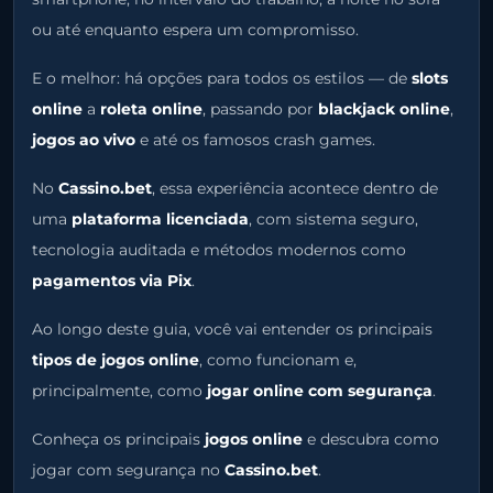
ou até enquanto espera um compromisso.
E o melhor: há opções para todos os estilos — de
slots
online
a
roleta online
, passando por
blackjack online
,
jogos ao vivo
e até os famosos crash games.
No
Cassino.bet
, essa experiência acontece dentro de
uma
plataforma licenciada
, com sistema seguro,
tecnologia auditada e métodos modernos como
pagamentos via Pix
.
Ao longo deste guia, você vai entender os principais
tipos de jogos online
, como funcionam e,
principalmente, como
jogar online com segurança
.
Conheça os principais
jogos online
e descubra como
jogar com segurança no
Cassino.bet
.