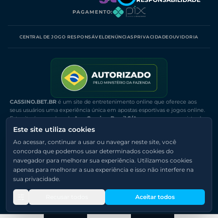
PAGAMENTO
:
CENTRAL DE JOGO RESPONSÁVEL
DENÚNCIAS
PRIVACIDADE
OUVIDORIA
CASSINO.BET.BR
é um site de entretenimento online que oferece aos
seus usuários uma experiência única em apostas esportivas e jogos online.
Este site é operado pela
Ana Gaming Brasil S/A
, uma empresa registrada
no Brasil, sob o número CNPJ
55.933.850/0001-34
, entidade devidamente
Este site utiliza cookies
Ver mais
autorizada a operar a modalidade lotérica de apostas de quota fixa no Brasil,
Ao acessar, continuar a usar ou navegar neste site, você
em temática desportiva e jogos online, conjuntamente, pela Secretaria de
concorda que podemos usar determinados cookies do
Prêmios e Apostas do Ministério da Fazenda, conforme Portaria SPA/MF
navegador para melhorar sua experiência. Utilizamos cookies
n.º 322/2025, publicada em 17 de fevereiro de 2025 no Diário Oficial da
© 2026 Cassino.Bet.Br. Todos os direitos reservados.
Feito com 💚 para brasileiros 🇧🇷
República Federativa do Brasil.
apenas para melhorar a sua experiência e isso não interfere na
18+. Jogue com responsabilidade! Ministério da Fazenda adverte: aposta não é
sua privacidade.
investimento. Por isso, leia todas as informações disponíveis na nossa seção de
Ao acessar, continuar a usar ou navegar neste site, você concorda que
Jogo Responsável. Importante: o uso de recursos do Bolsa Família, BPC e de
podemos usar determinados cookies do navegador para melhorar sua
Recusar todos
Aceitar todos
outros programas de assistência social é estritamente proibido para atividades
experiência ao usar nosso site. Utilizamos cookies apenas para melhorar a
relacionadas a apostas de quota fixa.
sua experiência e isso não interfere na sua privacidade.