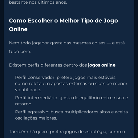
bastante nos últimos anos.
Como Escolher o Melhor Tipo de Jogo
Online
Nem todo jogador gosta das mesmas coisas — e está
tudo bem.
Existem perfis diferentes dentro dos
jogos online
:
Perfil conservador: prefere jogos mais estáveis,
como roleta em apostas externas ou slots de menor
volatilidade.
Perfil intermediário: gosta de equilíbrio entre risco e
retorno.
Perfil agressivo: busca multiplicadores altos e aceita
oscilações maiores.
Também há quem prefira jogos de estratégia, como o