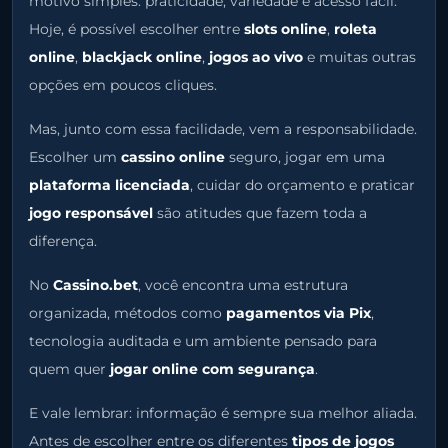
motivo simples: praticidade, variedade e acesso fácil.
Hoje, é possível escolher entre
slots online
,
roleta
online
,
blackjack online
,
jogos ao vivo
e muitas outras
opções em poucos cliques.
Mas, junto com essa facilidade, vem a responsabilidade.
Escolher um
cassino online
seguro, jogar em uma
plataforma licenciada
, cuidar do orçamento e praticar
jogo responsável
são atitudes que fazem toda a
diferença.
No
Cassino.bet
, você encontra uma estrutura
organizada, métodos como
pagamentos via Pix
,
tecnologia auditada e um ambiente pensado para
quem quer
jogar online com segurança
.
E vale lembrar: informação é sempre sua melhor aliada.
Antes de escolher entre os diferentes
tipos de jogos