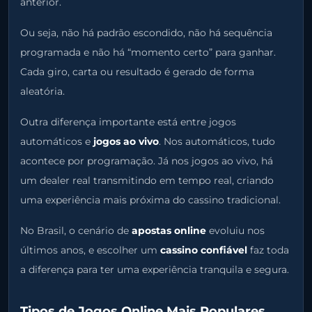
anterior.
Ou seja, não há padrão escondido, não há sequência
programada e não há “momento certo” para ganhar.
Cada giro, carta ou resultado é gerado de forma
aleatória.
Outra diferença importante está entre jogos
automáticos e
jogos ao vivo
. Nos automáticos, tudo
acontece por programação. Já nos jogos ao vivo, há
um dealer real transmitindo em tempo real, criando
uma experiência mais próxima do cassino tradicional.
No Brasil, o cenário de
apostas online
evoluiu nos
últimos anos, e escolher um
cassino confiável
faz toda
a diferença para ter uma experiência tranquila e segura.
Tipos de Jogos Online Mais Populares