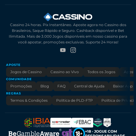
Cassino 24 horas. Pix Instantâneo. Aposte agora no Cassino dos
Brasileiros, Saque Rápido e Seguro. Cashback disponível e Bet
Ilimitada. Mais de 3.000 Jogos disponíveis em nosso cassino para
você apostar, promoções exclusivas. Suporte 24 Horas!
APOSTE
Jogos de Cassino
Cassino ao Vivo
Todos os Jogos
Aposta
COMUNIDADE
Promoções
Blog
FAQ
Central de Ajuda
Baixar App
REGRAS
Termos & Condições
Política de PLD-FTP
Política de Privaci
+18 · JOGUE COM
RESPONSABILIDADE