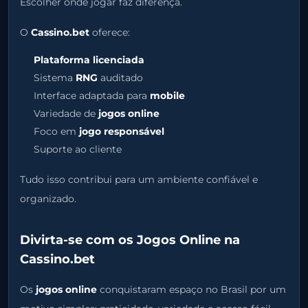
Escolher onde jogar faz diferença.
O
Cassino.bet
oferece:
Plataforma licenciada
Sistema
RNG
auditado
Interface adaptada para
mobile
Variedade de
jogos online
Foco em
jogo responsável
Suporte ao cliente
Tudo isso contribui para um ambiente confiável e
organizado.
Divirta-se com os Jogos Online na
Cassino.bet
Os
jogos online
conquistaram espaço no Brasil por um