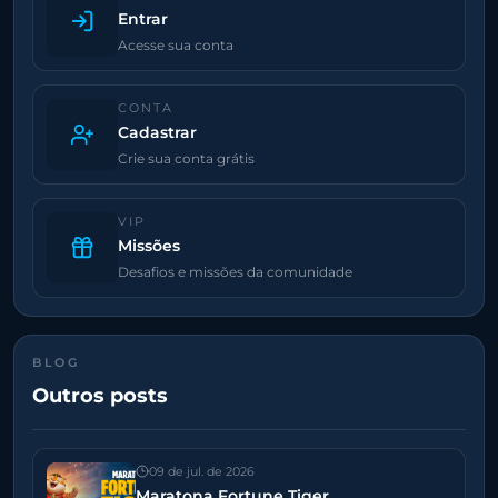
Entrar
Acesse sua conta
CONTA
Cadastrar
Crie sua conta grátis
VIP
Missões
Desafios e missões da comunidade
BLOG
Outros posts
09 de jul. de 2026
Maratona Fortune Tiger