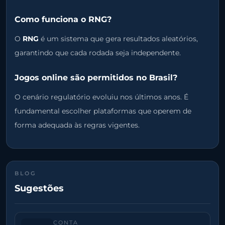
Como funciona o RNG?
O
RNG
é um sistema que gera resultados aleatórios,
garantindo que cada rodada seja independente.
Jogos online são permitidos no Brasil?
O cenário regulatório evoluiu nos últimos anos. É
fundamental escolher plataformas que operem de
forma adequada às regras vigentes.
BLOG
Sugestões
CONTA