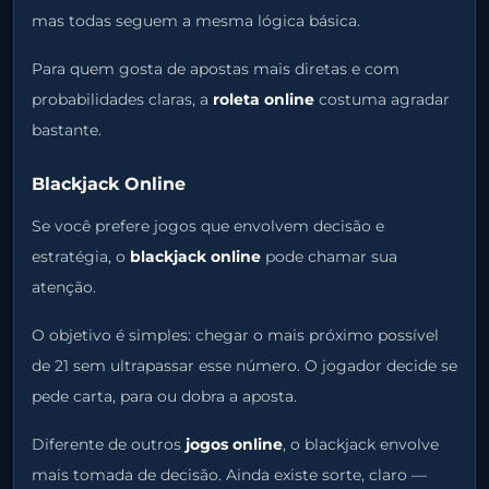
mas todas seguem a mesma lógica básica.
Para quem gosta de apostas mais diretas e com
probabilidades claras, a
roleta online
costuma agradar
bastante.
Blackjack Online
Se você prefere jogos que envolvem decisão e
estratégia, o
blackjack online
pode chamar sua
atenção.
O objetivo é simples: chegar o mais próximo possível
de 21 sem ultrapassar esse número. O jogador decide se
pede carta, para ou dobra a aposta.
Diferente de outros
jogos online
, o blackjack envolve
mais tomada de decisão. Ainda existe sorte, claro —