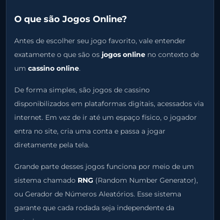
O que são Jogos Online?
Antes de escolher seu jogo favorito, vale entender
exatamente o que são os
jogos online
no contexto de
um
cassino online
.
De forma simples, são jogos de cassino
disponibilizados em plataformas digitais, acessados via
internet. Em vez de ir até um espaço físico, o jogador
entra no site, cria uma conta e passa a jogar
diretamente pela tela.
Grande parte desses jogos funciona por meio de um
sistema chamado
RNG
(Random Number Generator),
ou Gerador de Números Aleatórios. Esse sistema
garante que cada rodada seja independente da