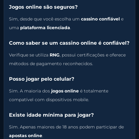
Jogos online são seguros?
Sim, desde que você escolha um
cassino confiável
e
uma
plataforma licenciada
.
Como saber se um cassino online é confiável?
Verifique se utiliza
RNG
, possui certificações e oferece
métodos de pagamento reconhecidos.
Posso jogar pelo celular?
Sim. A maioria dos
jogos online
é totalmente
compatível com dispositivos mobile.
Existe idade mínima para jogar?
Sim. Apenas maiores de 18 anos podem participar de
apostas online
.