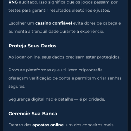
RNG
auditado. Isso significa que os jogos passam por
testes para garantir resultados aleatórios e justos.
Escolher um
cassino confiável
evita dores de cabeça e
aumenta a tranquilidade durante a experiência.
Proteja Seus Dados
Ao jogar online, seus dados precisam estar protegidos.
Procure plataformas que utilizem criptografia,
ofereçam verificação de conta e permitam criar senhas
seguras.
Segurança digital não é detalhe — é prioridade.
Gerencie Sua Banca
Dentro das
apostas online
, um dos conceitos mais