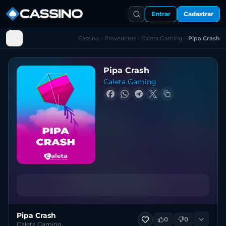
Entrar
Cadastrar
Cassino
Provedores
Caleta Gaming
Pipa Crash
Pipa Crash
Caleta Gaming
Pipa Crash
0
0
Caleta Gaming