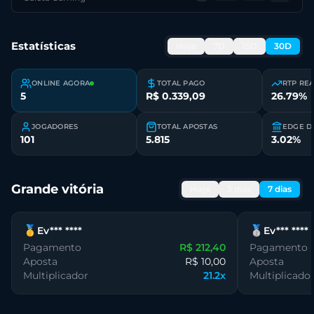
Pipa Crash
é um jogo de cassino online disponível na
Estatísticas
Cassino.Bet.Br
, desenvolvido pelo provedor
Hoje
7D
Caleta
15D
30D
Gaming
. Com uma taxa de retorno ao jogador (RTP)
média de até
97%
, você pode jogar agora mesmo e se
ONLINE AGORA
TOTAL PAGO
RTP RE
divertir. Jogue com responsabilidade!
5
R$ 0.339,09
26.79%
Como jogar Pipa Crash na Cassino.Bet.Br
JOGADORES
TOTAL APOSTAS
EDGE D
101
Para começar a jogar
Pipa Crash
5.815
, basta ajustar o valor
3.02%
da aposta e iniciar a rodada. O jogo é intuitivo e
indicado tanto para iniciantes quanto para jogadores
experientes da Caleta Gaming.
Grande vitória
Hoje
3 dias
7 dias
Sobre o Pipa Crash
🥇
🥈
Ev*** ****
Ev*** ****
O
Pipa Crash
é desenvolvido pela
Caleta Gaming
e
opera com tecnologia RNG (Random Number
Pagamento
R$ 212,40
Pagamento
Aposta
R$ 10,00
Aposta
Generator) certificada, garantindo resultados
Multiplicador
21.2
x
Multiplicado
aleatórios e independentes em cada rodada. Com RTP
médio de
97%
, oferece uma boa relação entre risco e
retorno.