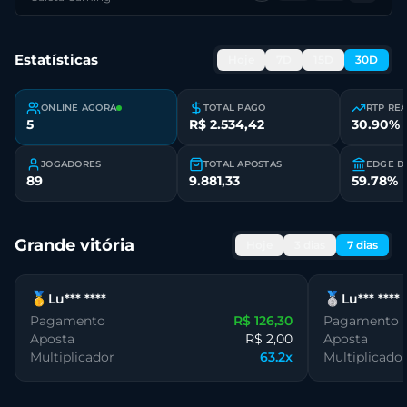
Super Beto Crash
é um jogo de cassino online
Estatísticas
disponível na
Cassino.Bet.Br
, desenvolvido pelo
Hoje
7D
15D
30D
provedor
Caleta Gaming
. Com uma taxa de retorno
ao jogador (RTP) média de até
97%
, você pode jogar
ONLINE AGORA
TOTAL PAGO
RTP RE
agora mesmo e se divertir. Jogue com
5
R$ 2.534,42
30.90%
responsabilidade!
JOGADORES
TOTAL APOSTAS
EDGE D
Como jogar Super Beto Crash na Cassino.Bet.Br
89
9.881,33
59.78%
Para começar a jogar
Super Beto Crash
, basta ajustar
o valor da aposta e iniciar a rodada. O jogo é intuitivo
e indicado tanto para iniciantes quanto para jogadores
Grande vitória
Hoje
3 dias
7 dias
experientes da Caleta Gaming.
Sobre o Super Beto Crash
🥇
🥈
Lu*** ****
Lu*** ****
O
Pagamento
Super Beto Crash
é desenvolvido pela
R$ 126,30
Caleta
Pagamento
Aposta
R$ 2,00
Aposta
Gaming
e opera com tecnologia RNG (Random
Multiplicador
63.2
x
Multiplicado
Number Generator) certificada, garantindo resultados
aleatórios e independentes em cada rodada. Com RTP
médio de
97%
, oferece uma boa relação entre risco e