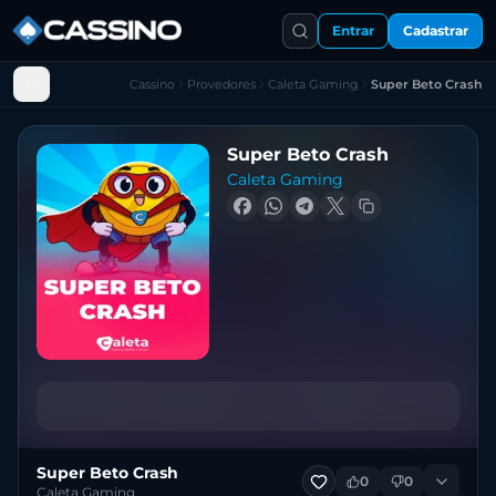
Entrar
Cadastrar
Cassino
Provedores
Caleta Gaming
Super Beto Crash
Super Beto Crash
Caleta Gaming
Super Beto Crash
0
0
Caleta Gaming