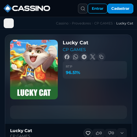
Entrar
Cadastrar
Cassino
Provedores
CP GAMES
Lucky Cat
Lucky Cat
CP GAMES
RTP
96.51%
Lucky Cat
0
0
CP GAMES