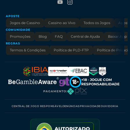
APOSTE
Jogos de Cassino
Cassino ao Vivo
Todos os Jogos
Aposta
COMUNIDADE
Promoções
Blog
FAQ
Central de Ajuda
Baixar App
REGRAS
Termos & Condições
Política de PLD-FTP
Política de Privaci
+18 · JOGUE COM
RESPONSABILIDADE
PAGAMENTO
:
CENTRAL DE JOGO RESPONSÁVEL
DENÚNCIAS
PRIVACIDADE
OUVIDORIA