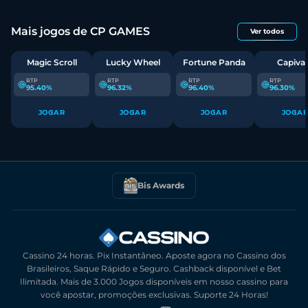
Por que jogar Lucky Cat Ⅱ na Cassino.Bet.Br
Mais jogos de CP GAMES
Ver todos
Na
Cassino.Bet.Br
, você joga com total segurança,
suporte rápido e depósitos via Pix. A plataforma é
Magic Scroll
Lucky Wheel
Fortune Panda
Capiva
licenciada, reúne dezenas de outros títulos da CP
RTP
RTP
RTP
RTP
GAMES e promove o jogo responsável. Aposte com
95.40%
96.32%
96.40%
96.30%
consciência!
JOGAR
JOGAR
JOGAR
JOGA
RTP
Margem da casa
96.44%
3.56%
Bis Awards
Cassino 24 horas. Pix Instantâneo. Aposte agora no Cassino dos
Brasileiros, Saque Rápido e Seguro. Cashback disponível e Bet
Ilimitada. Mais de 3.000 Jogos disponíveis em nosso cassino para
você apostar, promoções exclusivas. Suporte 24 Horas!