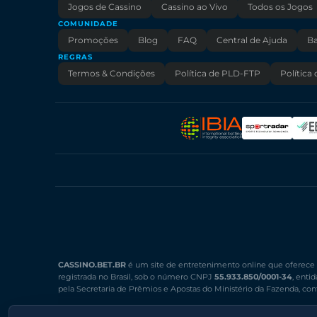
Jogos de Cassino
Cassino ao Vivo
Todos os Jogos
COMUNIDADE
Promoções
Blog
FAQ
Central de Ajuda
Ba
REGRAS
Termos & Condições
Política de PLD-FTP
Política
CASSINO.BET.BR
é um site de entretenimento online que oferece a
registrada no Brasil, sob o número CNPJ
55.933.850/0001-34
, enti
pela Secretaria de Prêmios e Apostas do Ministério da Fazenda, conf
Ver mais
Ao acessar, continuar a usar ou navegar neste site, você concorda