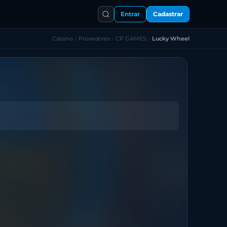
Entrar
Cadastrar
Cassino
Provedores
CP GAMES
Lucky Wheel