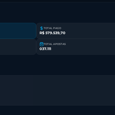
vel na
Cassino.Bet.Br
, desenvolvido pelo provedor
CP GAMES
. 
divertir. Jogue com responsabilidade!
TOTAL PAGO
 o valor da aposta e iniciar a rodada. O jogo é intuitivo e indica
R$ 579.539,70
TOTAL APOSTAS
037.111
opera com tecnologia RNG (Random Number Generator) certificad
de
96.32%
, oferece uma boa relação entre risco e retorno.
 suporte rápido e depósitos via Pix. A plataforma é licenciada,
cia!
Margem da casa
3.68%