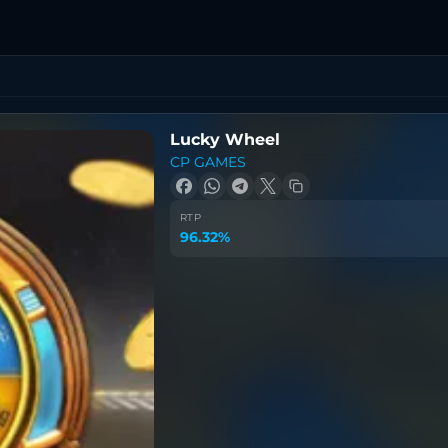
Lucky Wheel
CP GAMES
RTP
96.32%