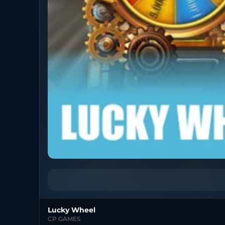
Lucky Wheel
CP GAMES