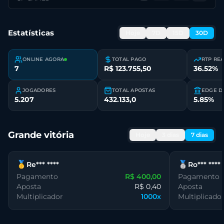
Lucky Night Market
é um jogo de cassino online
Estatísticas
disponível na
Cassino.Bet.Br
, desenvolvido pelo
Hoje
7D
15D
30D
provedor
CP GAMES
. Com uma taxa de retorno ao
jogador (RTP) média de até
96.40%
, você pode jogar
ONLINE AGORA
TOTAL PAGO
RTP RE
agora mesmo e se divertir. Jogue com
7
R$ 123.755,50
36.52%
responsabilidade!
JOGADORES
TOTAL APOSTAS
EDGE D
Como jogar Lucky Night Market na Cassino.Bet.Br
5.207
432.133,0
5.85%
Para começar a jogar
Lucky Night Market
, basta
ajustar o valor da aposta e iniciar a rodada. O jogo é
intuitivo e indicado tanto para iniciantes quanto para
Grande vitória
Hoje
3 dias
7 dias
jogadores experientes da CP GAMES.
Sobre o Lucky Night Market
🥇
🥈
Re*** ****
Ro*** ****
O
Pagamento
Lucky Night Market
é desenvolvido pela
R$ 400,00
CP GAMES
Pagamento
Aposta
R$ 0,40
Aposta
e opera com tecnologia RNG (Random Number
Multiplicador
1000
x
Multiplicado
Generator) certificada, garantindo resultados
aleatórios e independentes em cada rodada. Com RTP
médio de
96.40%
, oferece uma boa relação entre risco