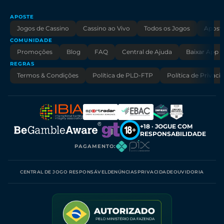
APOSTE
Jogos de Cassino
Cassino ao Vivo
Todos os Jogos
Aposta
COMUNIDADE
Promoções
Blog
FAQ
Central de Ajuda
Baixar App
REGRAS
Termos & Condições
Política de PLD-FTP
Política de Privaci
+18 · JOGUE COM
RESPONSABILIDADE
PAGAMENTO
:
CENTRAL DE JOGO RESPONSÁVEL
DENÚNCIAS
PRIVACIDADE
OUVIDORIA