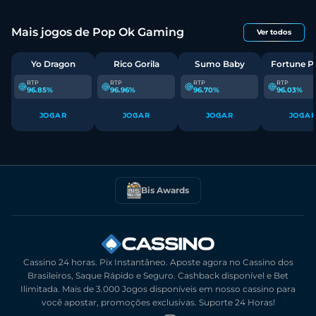
Por que jogar Hot Bar na Cassino.Bet.Br
Mais jogos de Pop Ok Gaming
Ver todos
Na
Cassino.Bet.Br
, você joga com total segurança,
suporte rápido e depósitos via Pix. A plataforma é
Yo Dragon
Rico Gorila
Sumo Baby
Fortune P
licenciada, reúne dezenas de outros títulos da Pop Ok
RTP
RTP
RTP
RTP
Gaming e promove o jogo responsável. Aposte com
96.85%
96.96%
96.70%
96.03%
consciência!
JOGAR
JOGAR
JOGAR
JOGA
Bis Awards
Cassino 24 horas. Pix Instantâneo. Aposte agora no Cassino dos
Brasileiros, Saque Rápido e Seguro. Cashback disponível e Bet
Ilimitada. Mais de 3.000 Jogos disponíveis em nosso cassino para
você apostar, promoções exclusivas. Suporte 24 Horas!