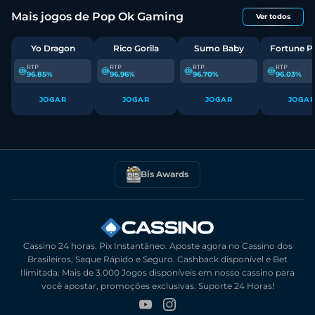
e retorno.
Mais jogos de Pop Ok Gaming
Ver todos
Por que jogar Lucky Jungle 1024 na Cassino.Bet.Br
Yo Dragon
Rico Gorila
Sumo Baby
Fortune P
Na
Cassino.Bet.Br
, você joga com total segurança,
RTP
RTP
RTP
RTP
suporte rápido e depósitos via Pix. A plataforma é
96.85%
96.96%
96.70%
96.03%
licenciada, reúne dezenas de outros títulos da Pop Ok
JOGAR
JOGAR
JOGAR
JOGA
Gaming e promove o jogo responsável. Aposte com
consciência!
RTP
Margem da casa
96.97%
3.03%
Bis Awards
Cassino 24 horas. Pix Instantâneo. Aposte agora no Cassino dos
Brasileiros, Saque Rápido e Seguro. Cashback disponível e Bet
Ilimitada. Mais de 3.000 Jogos disponíveis em nosso cassino para
você apostar, promoções exclusivas. Suporte 24 Horas!