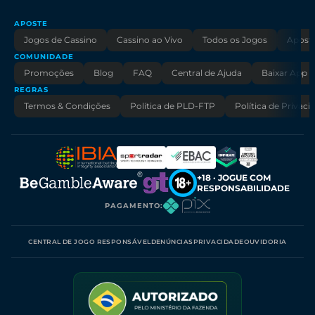
APOSTE
Jogos de Cassino
Cassino ao Vivo
Todos os Jogos
Aposta
COMUNIDADE
Promoções
Blog
FAQ
Central de Ajuda
Baixar App
REGRAS
Termos & Condições
Política de PLD-FTP
Política de Privaci
+18 · JOGUE COM
RESPONSABILIDADE
PAGAMENTO
:
CENTRAL DE JOGO RESPONSÁVEL
DENÚNCIAS
PRIVACIDADE
OUVIDORIA