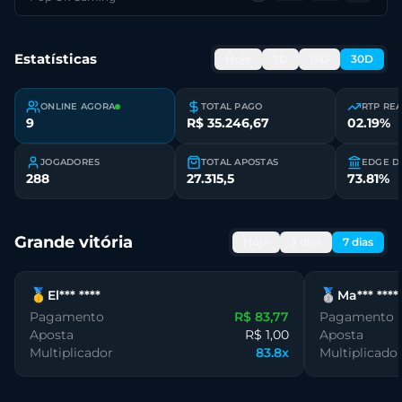
Lucky Jungle 1024
é um jogo de cassino online
Estatísticas
disponível na
Cassino.Bet.Br
, desenvolvido pelo
Hoje
7D
15D
30D
provedor
Pop Ok Gaming
. Com uma taxa de retorno
ao jogador (RTP) média de até
96.97%
, você pode
ONLINE AGORA
TOTAL PAGO
RTP RE
jogar agora mesmo e se divertir. Jogue com
9
R$ 35.246,67
02.19%
responsabilidade!
JOGADORES
TOTAL APOSTAS
EDGE D
Como jogar Lucky Jungle 1024 na Cassino.Bet.Br
288
27.315,5
73.81%
Para começar a jogar
Lucky Jungle 1024
, basta
ajustar o valor da aposta e iniciar a rodada. O jogo é
intuitivo e indicado tanto para iniciantes quanto para
Grande vitória
Hoje
3 dias
7 dias
jogadores experientes da Pop Ok Gaming.
Sobre o Lucky Jungle 1024
🥇
🥈
El*** ****
Ma*** ****
O
Pagamento
Lucky Jungle 1024
é desenvolvido pela
R$ 83,77
Pop Ok
Pagamento
Aposta
R$ 1,00
Aposta
Gaming
e opera com tecnologia RNG (Random
Multiplicador
83.8
x
Multiplicado
Number Generator) certificada, garantindo resultados
aleatórios e independentes em cada rodada. Com RTP
médio de
96.97%
, oferece uma boa relação entre risco