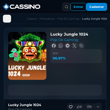
Entrar
Cadastrar
Cassino
Provedores
Pop Ok Gaming
Lucky Jungle 1024
Lucky Jungle 1024
Pop Ok Gaming
RTP
96.97%
Lucky Jungle 1024
0
0
Pop Ok Gaming