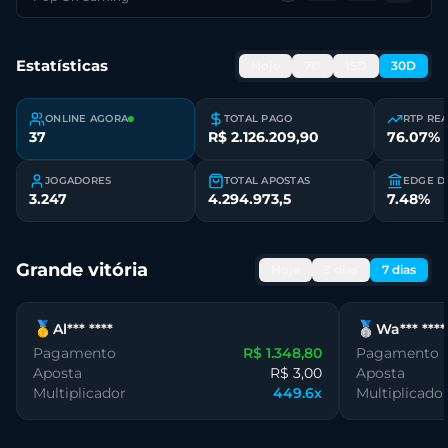
Sumo Baby
é um jogo de cassino online disponível na
Estatísticas
Cassino.Bet.Br
, desenvolvido pelo provedor
Hoje
7D
Pop Ok
15D
30D
Gaming
. Com uma taxa de retorno ao jogador (RTP)
média de até
96.70%
, você pode jogar agora mesmo e
ONLINE AGORA
TOTAL PAGO
RTP RE
se divertir. Jogue com responsabilidade!
37
R$ 2.126.209,90
76.07%
Como jogar Sumo Baby na Cassino.Bet.Br
JOGADORES
TOTAL APOSTAS
EDGE D
3.247
Para começar a jogar
Sumo Baby
4.294.973,5
, basta ajustar o
7.48%
valor da aposta e iniciar a rodada. O jogo é intuitivo e
indicado tanto para iniciantes quanto para jogadores
experientes da Pop Ok Gaming.
Grande vitória
Hoje
3 dias
7 dias
Sobre o Sumo Baby
🥇
🥈
Al*** ****
Wa*** ****
O
Sumo Baby
é desenvolvido pela
Pop Ok Gaming
e
opera com tecnologia RNG (Random Number
Pagamento
R$ 1.348,80
Pagamento
Aposta
R$ 3,00
Aposta
Generator) certificada, garantindo resultados
Multiplicador
449.6
x
Multiplicado
aleatórios e independentes em cada rodada. Com RTP
médio de
96.70%
, oferece uma boa relação entre risco
e retorno.